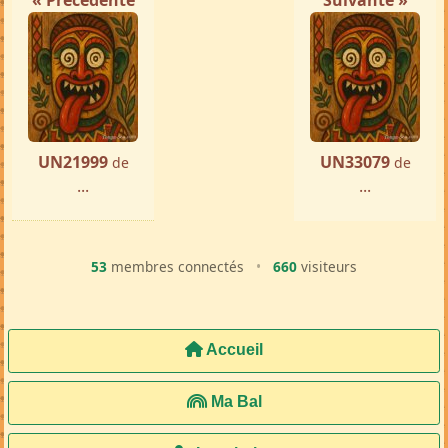
« Précédente
Suivante »
UN21999
UN33079
de
de
...
...
53
membres connectés
•
660
visiteurs
Accueil
Ma Bal