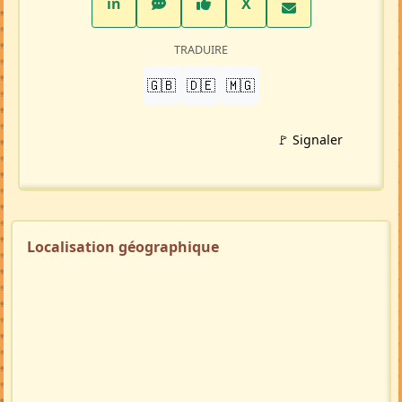
LinkedIn
WhatsApp
Facebook
Twitter X
in
X
TRADUIRE
🇬🇧
🇩🇪
🇲🇬
🚩 Signaler
Localisation géographique