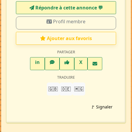
Mise à jour 09/05/26
2329 visites
Répondre à cette annonce 💬​
Profil membre
Ajouter aux favoris
PARTAGER
LinkedIn
WhatsApp
Facebook
Twitter X
in
X
TRADUIRE
🇬🇧
🇩🇪
🇲🇬
🚩 Signaler