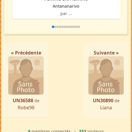
Antananarivo
par ...
« Précédente
Suivante »
UN36588
UN30890
de
de
Robe98
Liana
9
membres connectés
•
553
visiteurs