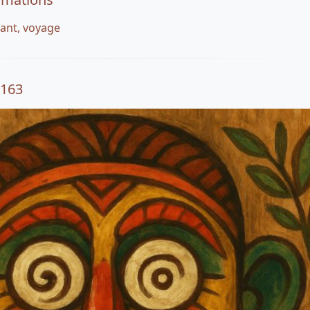
rant, voyage
9163