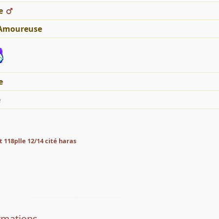
e
 Amoureuse
e
é
t 118plle 12/14 cité haras
rmations