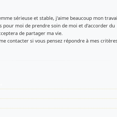
de l’annonce
femme sérieuse et stable, j'aime beaucoup mon travai
s pour moi de prendre soin de moi et d'accorder du
cceptera de partager ma vie.
 me contacter si vous pensez répondre à mes critères
es