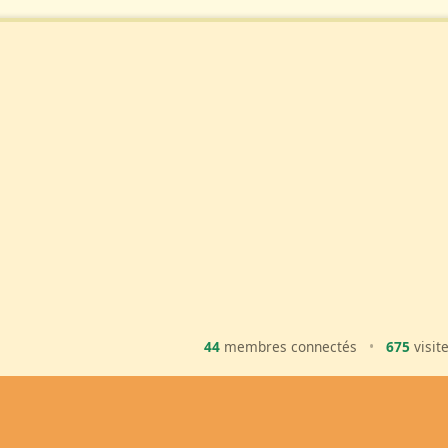
44
membres connectés
•
675
visit
Ma Bal
Inscription
Ajouter une 