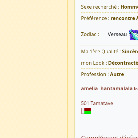
Sexe recherché :
Homm
Préférence :
rencontre
Verseau
Zodiac :
Ma 1ère Qualité :
Sincèr
mon Look :
Décontract
Profession :
Autre
amelia hantamalala
lo
501 Tamatave
Complément d’info