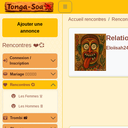
Accueil rencontres
Rencon
Ajouter une
annonce
Relati
Rencontres ❤️💞
Eloiisah2
Connexion /
Inscription
Mariage 👩🏽‍❤️‍👨🏽
Rencontres 💞
Les Femmes 👗
Les Hommes 👖
Trombi 📸