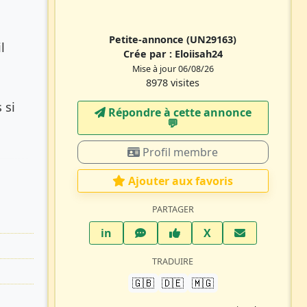
Petite-annonce
(UN29163)
l
Crée par :
Eloiisah24
Mise à jour 06/08/26
8978 visites
 si
Répondre à cette annonce
💬​
Profil membre
Ajouter aux favoris
PARTAGER
LinkedIn
WhatsApp
Facebook
Twitter X
in
X
TRADUIRE
🇬🇧
🇩🇪
🇲🇬