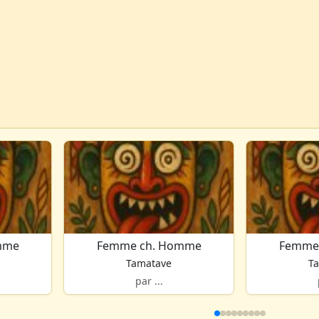
mme
Femme ch. Homme
Femme
Tamatave
T
par ...