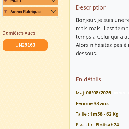
Plus ++
Description 
Description
Autres Rubriques
Bonjour, je suis une 
mais mais il est temp
Dernières vues
temps a Celui qui a a
Alors n'hésitez pas à
UN29163
dessous.
En détails
Maj:
06/08/2026
8978 Vu
Femme 33 ans
Taille :
1m58 - 62 Kg
Pseudo :
Eloiisah24