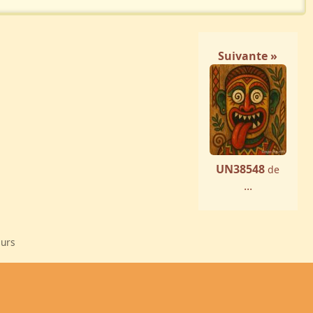
Suivante »
UN38548
de
...
eurs
Annonce
Vos Avis
Le Trombi