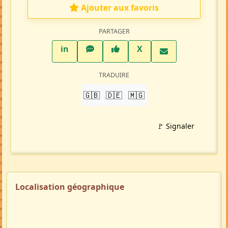
Ajouter aux favoris
PARTAGER
LinkedIn
WhatsApp
Facebook
Twitter X
in
X
TRADUIRE
🇬🇧
🇩🇪
🇲🇬
🚩 Signaler
Localisation géographique