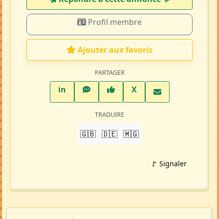
Profil membre
Ajouter aux favoris
PARTAGER
LinkedIn
WhatsApp
Facebook
Twitter X
in
X
TRADUIRE
🇬🇧
🇩🇪
🇲🇬
🚩 Signaler