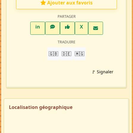
Ajouter aux favoris
PARTAGER
LinkedIn
WhatsApp
Facebook
Twitter X
in
X
TRADUIRE
🇬🇧
🇩🇪
🇲🇬
🚩 Signaler
Localisation géographique