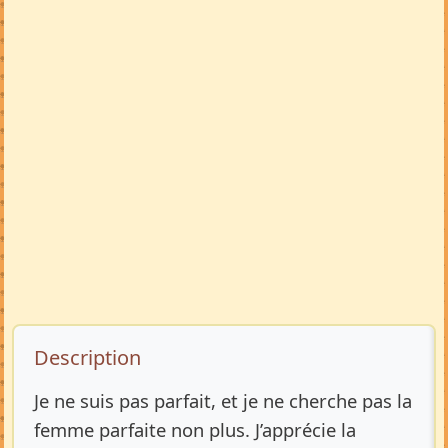
Description de l’annonce
Description
Je ne suis pas parfait, et je ne cherche pas la
femme parfaite non plus. J’apprécie la