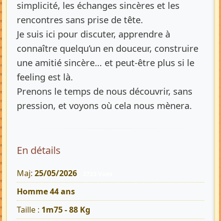
simplicité, les échanges sincères et les
rencontres sans prise de tête.
Je suis ici pour discuter, apprendre à
connaître quelqu’un en douceur, construire
une amitié sincère… et peut-être plus si le
feeling est là.
Prenons le temps de nous découvrir, sans
pression, et voyons où cela nous mènera.
En détails
Maj:
25/05/2026
3723 Vues
Homme 44 ans
Taille :
1m75 - 88 Kg