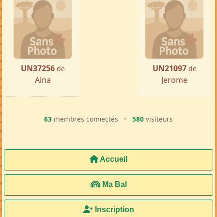
UN37256
UN21097
de
de
Aina
Jerome
63
membres connectés
•
580
visiteurs
Accueil
Ma Bal
Inscription