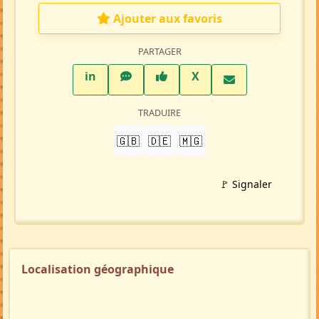
Ajouter aux favoris
PARTAGER
LinkedIn
WhatsApp
Facebook
Twitter X
in
X
TRADUIRE
🇬🇧
🇩🇪
🇲🇬
🚩 Signaler
Localisation géographique