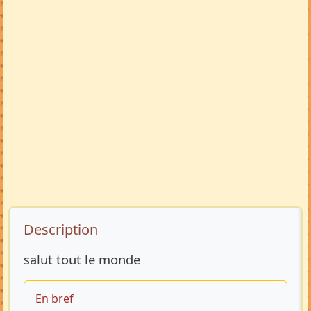
Description de l’annonce
Description
salut tout le monde
En bref