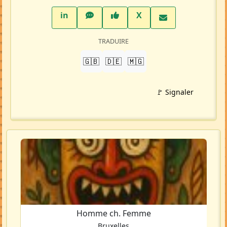
LinkedIn
WhatsApp
Facebook
Twitter X
in
X
TRADUIRE
🇬🇧
🇩🇪
🇲🇬
🚩 Signaler
Homme ch. Femme
Bruxelles