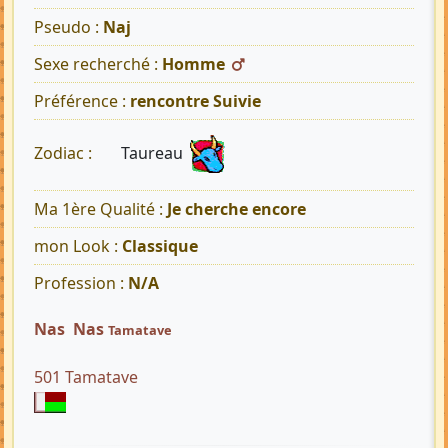
Pseudo :
Naj
Sexe recherché :
Homme
Préférence :
rencontre Suivie
Taureau
Zodiac :
Ma 1ère Qualité :
Je cherche encore
mon Look :
Classique
Profession :
N/A
Nas Nas
Tamatave
501 Tamatave