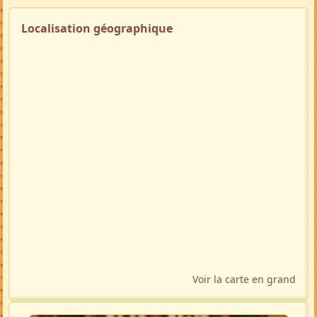
Localisation géographique
Voir la carte en grand