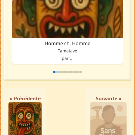
Homme ch. Homme
Tamatave
par ...
« Précédente
Suivante »