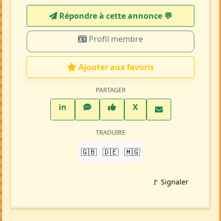
Répondre à cette annonce 💬​
Profil membre
Ajouter aux favoris
PARTAGER
LinkedIn
WhatsApp
Facebook
Twitter X
in
X
TRADUIRE
🇬🇧
🇩🇪
🇲🇬
🚩 Signaler