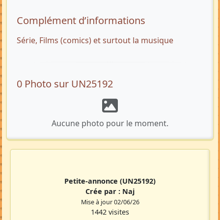
Complément d’informations
Série, Films (comics) et surtout la musique
0 Photo sur UN25192
Aucune photo pour le moment.
Petite-annonce
(UN25192)
Crée par :
Naj
Mise à jour 02/06/26
1442 visites