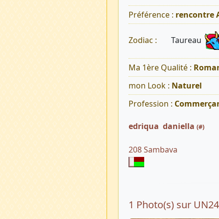
Préférence :
rencontre
Taureau
Zodiac :
Ma 1ère Qualité :
Roman
mon Look :
Naturel
Profession :
Commerça
edriqua daniella
(#)
208 Sambava
1 Photo(s) sur UN2