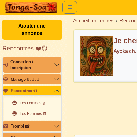
Accueil rencontres
Rencon
Ajouter une
annonce
Je che
Rencontres ❤️💞
Aycka ch
Connexion /
Inscription
Mariage 👩🏽‍❤️‍👨🏽
Rencontres 💞
Les Femmes 👗
Les Hommes 👖
Trombi 📸