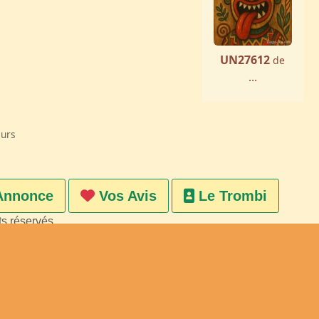
UN27612
de
...
eurs
Annonce
Vos Avis
Le Trombi
ts réservés
on