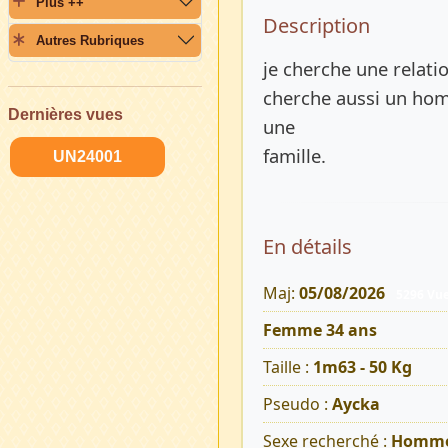
Plus ++
Description 
Description
Autres Rubriques
je cherche une relatio
cherche aussi un ho
Dernières vues
une
famille.
UN24001
En détails
Maj:
05/08/2026
5296 Vu
Femme 34 ans
Taille :
1m63 - 50 Kg
Pseudo :
Aycka
Sexe recherché :
Homm