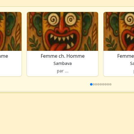
mme
Femme ch. Homme
Femme
Sambava
S
par ...