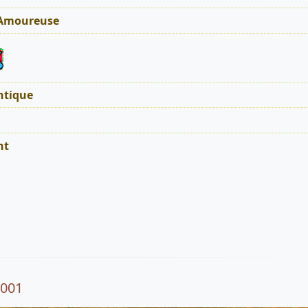
 Amoureuse
tique
nt
4001