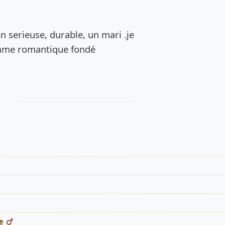
de l’annonce
n serieuse, durable, un mari .je
mme romantique fondé
es
e