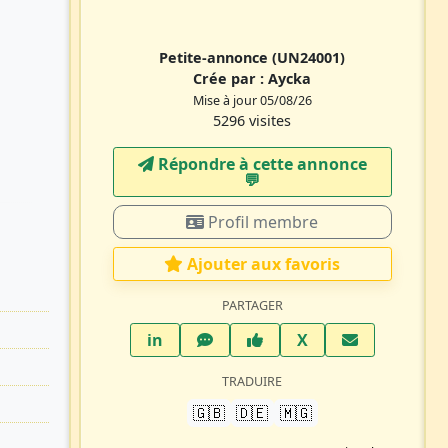
Petite-annonce
(UN24001)
Crée par :
Aycka
Mise à jour 05/08/26
5296 visites
Répondre à cette annonce
💬​
Profil membre
Ajouter aux favoris
PARTAGER
LinkedIn
WhatsApp
Facebook
Twitter X
in
X
TRADUIRE
🇬🇧
🇩🇪
🇲🇬