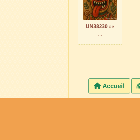
UN38230
de
...
Accueil