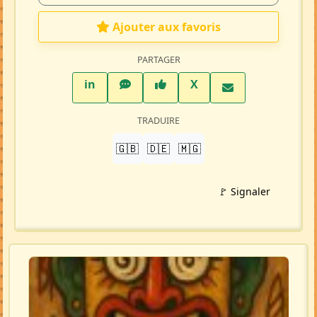
Ajouter aux favoris
PARTAGER
LinkedIn
WhatsApp
Facebook
Twitter X
in
X
TRADUIRE
🇬🇧
🇩🇪
🇲🇬
🚩 Signaler