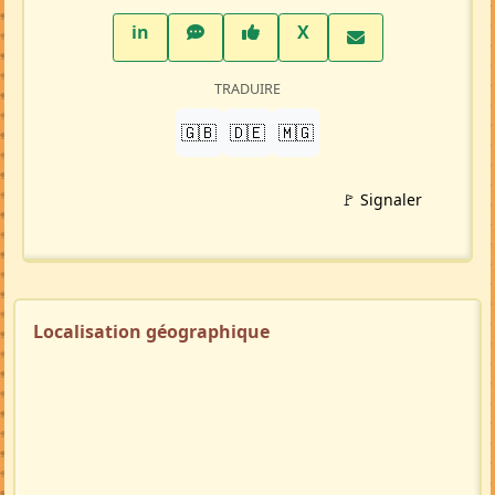
LinkedIn
WhatsApp
Facebook
Twitter X
in
X
TRADUIRE
🇬🇧
🇩🇪
🇲🇬
🚩 Signaler
Localisation géographique