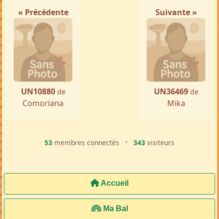
« Précédente
Suivante »
UN10880
UN36469
de
de
Comoriana
Mika
53
membres connectés
•
343
visiteurs
Accueil
Ma Bal