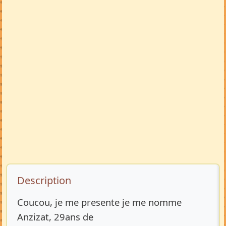
Description de l’annonce
Description
Coucou, je me presente je me nomme
Anzizat, 29ans de