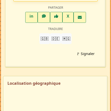
PARTAGER
LinkedIn
WhatsApp
Facebook
Twitter X
in
X
TRADUIRE
🇬🇧
🇩🇪
🇲🇬
🚩 Signaler
Localisation géographique