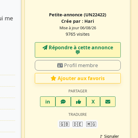
Petite-annonce
(UN22422)
ui me
Crée par :
Hari
Mise à jour 06/08/26
9765 visites
Répondre à cette annonce
💬​
Profil membre
Ajouter aux favoris
PARTAGER
LinkedIn
WhatsApp
Facebook
Twitter X
in
X
TRADUIRE
🇬🇧
🇩🇪
🇲🇬
🚩 Signaler