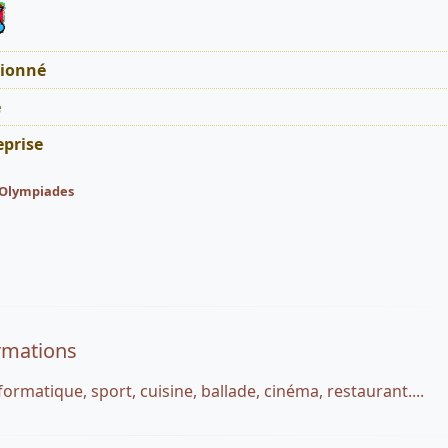
tionné
é
eprise
s Olympiades
rmations
nformatique, sport, cuisine, ballade, cinéma, restaurant....