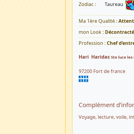
Taureau
Zodiac :
Ma 1ère Qualité :
Atten
mon Look :
Décontract
Profession :
Chef d‘entr
Hari Haridas
Ste luce le
97200 Fort de france
Complément d’info
Voyage, lecture, voile, i