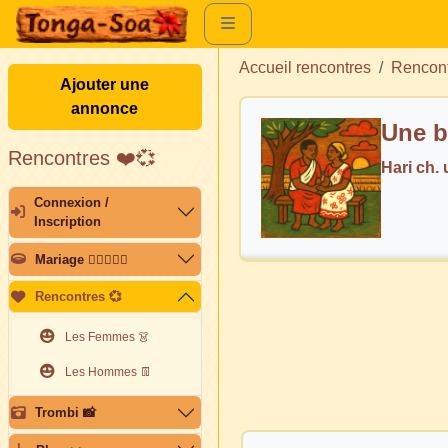
Accueil rencontres
Rencon
Ajouter une
annonce
Une b
Rencontres ❤️💞
Hari ch.
Connexion /
Inscription
Mariage 👩🏽‍❤️‍👨🏽
Rencontres 💞
Les Femmes 👗
Les Hommes 👖
Trombi 📸