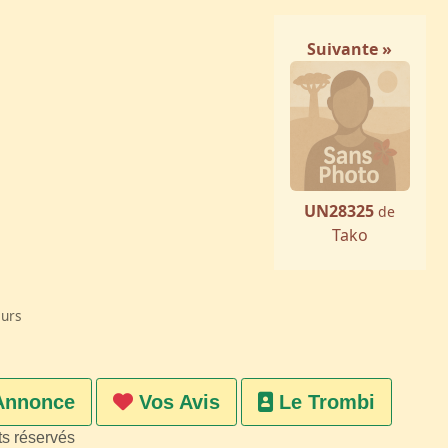
Suivante »
UN28325
de
Tako
eurs
Annonce
Vos Avis
Le Trombi
ts réservés