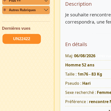
Plus ++
Description 
Description
Autres Rubriques
Je souhaite rencontre
correspondra, une fe
Dernières vues
UN22422
En détails
Maj:
06/08/2026
9765 Vu
Homme 52 ans
Taille :
1m76 - 83 Kg
Pseudo :
Hari
Sexe recherché :
Femm
Préférence :
rencontre 