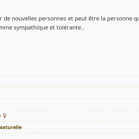
de l’annonce
r de nouvelles personnes et peut être la personne q
mme sympathique et tolérante..
es
e
Naturelle