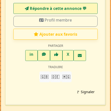
Répondre à cette annonce 💬​
Profil membre
Ajouter aux favoris
PARTAGER
LinkedIn
WhatsApp
Facebook
Twitter X
in
X
TRADUIRE
🇬🇧
🇩🇪
🇲🇬
🚩 Signaler