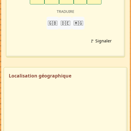
TRADUIRE
🇬🇧
🇩🇪
🇲🇬
🚩 Signaler
Localisation géographique