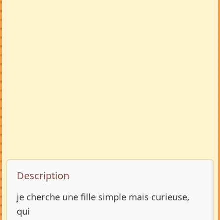
Description de l’annonce
Description
je cherche une fille simple mais curieuse,
qui