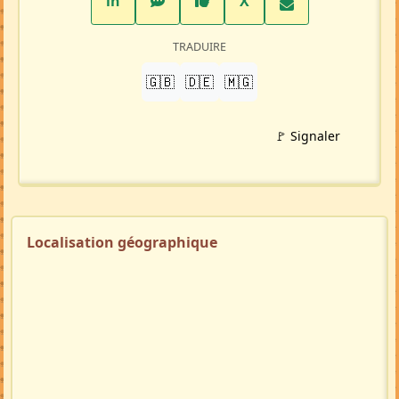
LinkedIn
WhatsApp
Facebook
Twitter X
in
X
TRADUIRE
🇬🇧
🇩🇪
🇲🇬
🚩 Signaler
Localisation géographique