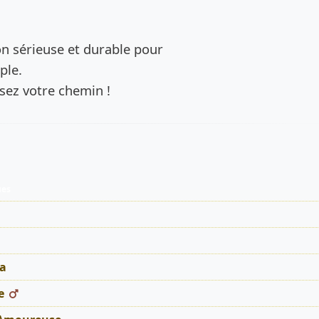
de l’annonce
n sérieuse et durable pour
ple.
ssez votre chemin !
ues
a
e