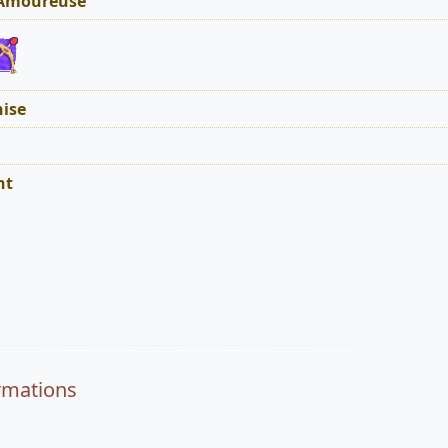
 Amoureuse
ise
nt
rmations