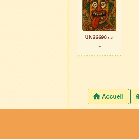
UN36690
de
...
Accueil