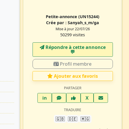
Petite-annonce
(UN15244)
Crée par :
Sanyah_s_m/ga
Mise à jour 22/07/26
50299 visites
Répondre à cette annonce
💬​
Profil membre
Ajouter aux favoris
PARTAGER
LinkedIn
WhatsApp
Facebook
Twitter X
in
X
TRADUIRE
🇬🇧
🇩🇪
🇲🇬