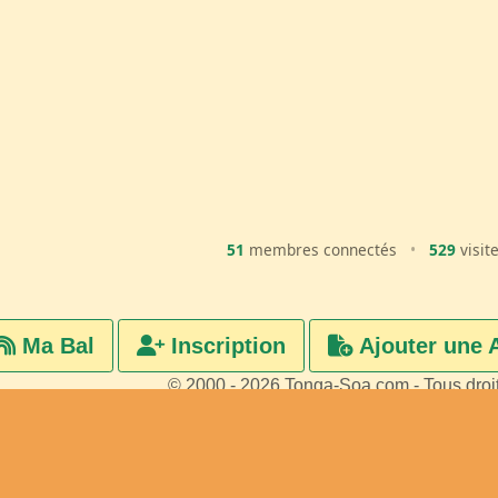
51
membres connectés
•
529
visit
Ma Bal
Inscription
Ajouter une 
© 2000 - 2026 Tonga-Soa.com - Tous droi
Ecrire au site pour toute questi