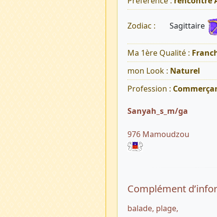
Préférence :
rencontre
Sagittaire
Zodiac :
Ma 1ère Qualité :
Franch
mon Look :
Naturel
Profession :
Commerça
Sanyah_s_m/ga
976 Mamoudzou
Complément d’info
balade, plage,