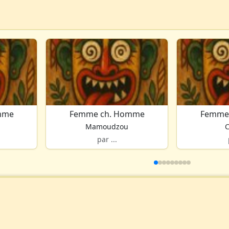
mme
Femme ch. Homme
Femme
Mamoudzou
C
par ...