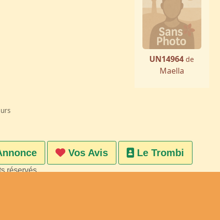
UN14964
de
Maella
eurs
Annonce
Vos Avis
Le Trombi
ts réservés
on