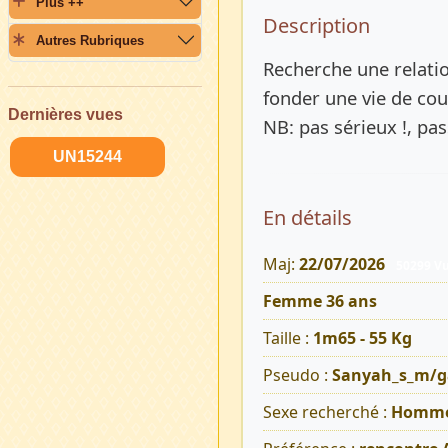
Plus ++
Description 
Description
Autres Rubriques
Recherche une relatio
fonder une vie de cou
Dernières vues
NB: pas sérieux !, pa
UN15244
En détails
Maj:
22/07/2026
50299 V
Femme 36 ans
Taille :
1m65 - 55 Kg
Pseudo :
Sanyah_s_m/g
Sexe recherché :
Homm