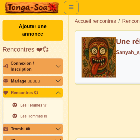
Accueil rencontres
Rencon
Ajouter une
annonce
Une ré
Rencontres ❤️💞
Sanyah_s
Connexion /
Inscription
Mariage 👩🏽‍❤️‍👨🏽
Rencontres 💞
Les Femmes 👗
Les Hommes 👖
Trombi 📸