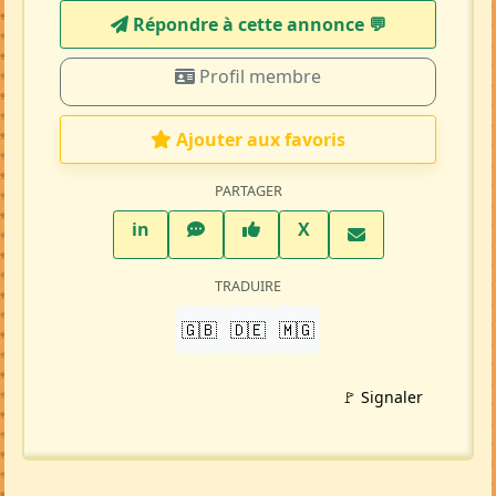
Répondre à cette annonce 💬​
Profil membre
Ajouter aux favoris
PARTAGER
LinkedIn
WhatsApp
Facebook
Twitter X
in
X
TRADUIRE
🇬🇧
🇩🇪
🇲🇬
🚩 Signaler