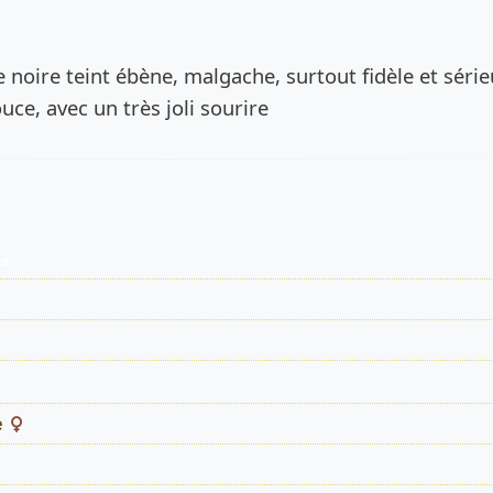
de l’annonce
noire teint ébène, malgache, surtout fidèle et série
ouce, avec un très joli sourire
es
e