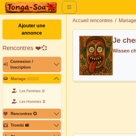
Accueil rencontres
Mariag
Ajouter une
annonce
Je che
Rencontres ❤️💞
Wissen c
Connexion /
Inscription
Mariage 👩🏽‍❤️‍👨🏽
Les Femmes 👗
Les Hommes 👖
Rencontres 💞
Trombi 📸