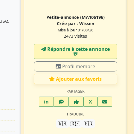
Petite-annonce
(MA106196)
use,
Crée par :
Wissen
Mise à jour 01/08/26
2473 visites
Répondre à cette annonce
💬​
Profil membre
Ajouter aux favoris
PARTAGER
LinkedIn
WhatsApp
Facebook
Twitter X
in
X
TRADUIRE
🇬🇧
🇩🇪
🇲🇬