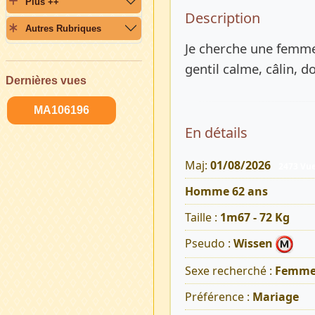
Plus ++
Description 
Description
Autres Rubriques
Je cherche une femme 
gentil calme, câlin, d
Dernières vues
MA106196
En détails
Maj:
01/08/2026
2473 Vu
Homme 62 ans
Taille :
1m67 - 72 Kg
Pseudo :
Wissen
Sexe recherché :
Femm
Préférence :
Mariage