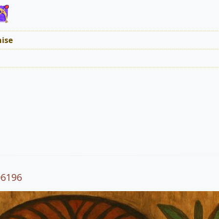
ise
06196