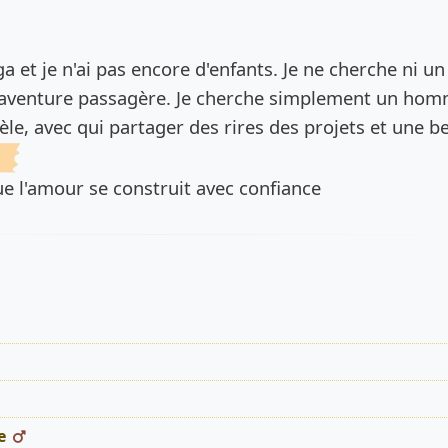
de l’annonce
a et je n'ai pas encore d'enfants. Je ne cherche ni un
e aventure passagère. Je cherche simplement un ho
èle, avec qui partager des rires des projets et une be
que l'amour se construit avec confiance
s
e