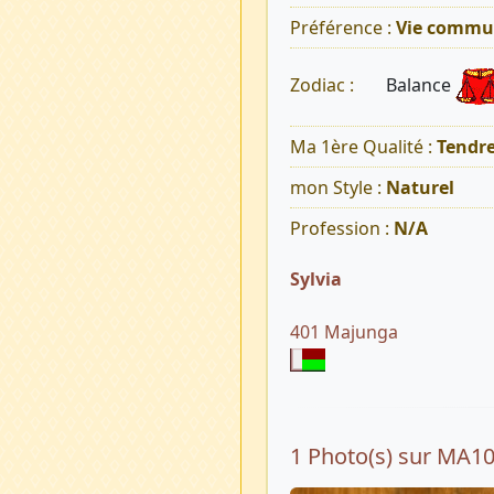
Préférence :
Vie commu
Balance
Zodiac :
Ma 1ère Qualité :
Tendr
mon Style :
Naturel
Profession :
N/A
Sylvia
401 Majunga
1 Photo(s) sur MA1