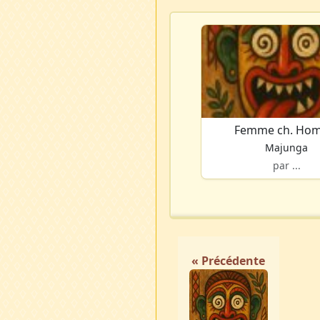
Femme ch. Ho
Majunga
par ...
« Précédente