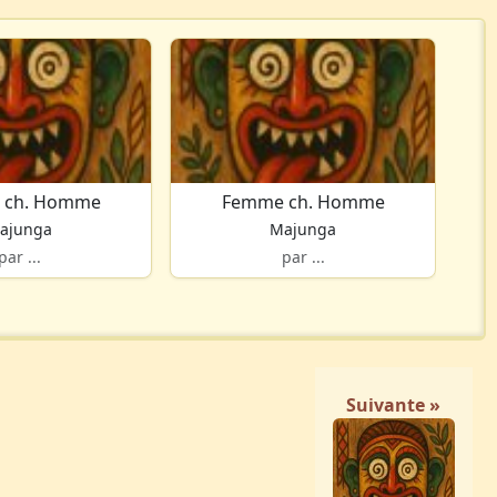
 ch. Homme
Femme ch. Homme
ajunga
Majunga
par ...
par ...
Suivante »