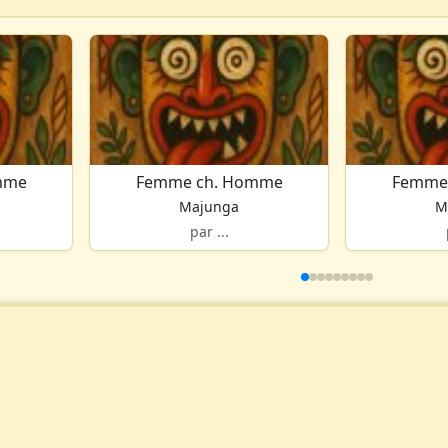
mme
Femme ch. Homme
Femme
Majunga
M
par ...