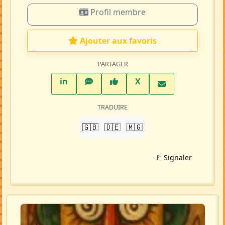
Profil membre
Ajouter aux favoris
PARTAGER
LinkedIn
WhatsApp
Facebook
Twitter X
in
X
TRADUIRE
🇬🇧
🇩🇪
🇲🇬
🚩 Signaler