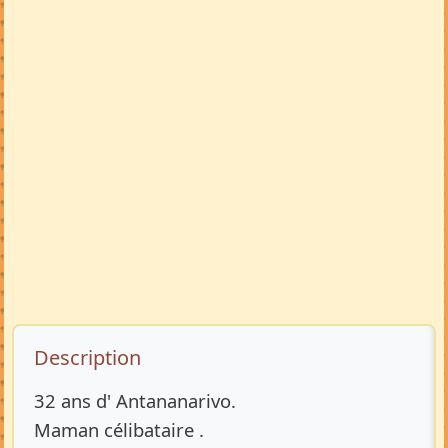
Description de l’annonce
Description
32 ans d' Antananarivo.
Maman célibataire .