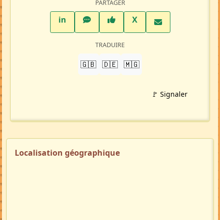
PARTAGER
LinkedIn
WhatsApp
Facebook
Twitter X
in
X
TRADUIRE
🇬🇧
🇩🇪
🇲🇬
🚩 Signaler
Localisation géographique