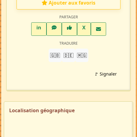
Ajouter aux favoris
PARTAGER
LinkedIn
WhatsApp
Facebook
Twitter X
in
X
TRADUIRE
🇬🇧
🇩🇪
🇲🇬
🚩 Signaler
Localisation géographique