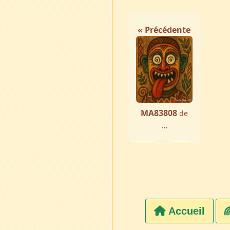
« Précédente
MA83808
de
...
Accueil