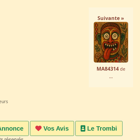
Suivante »
MA84314
de
...
eurs
Annonce
Vos Avis
Le Trombi
ts réservés