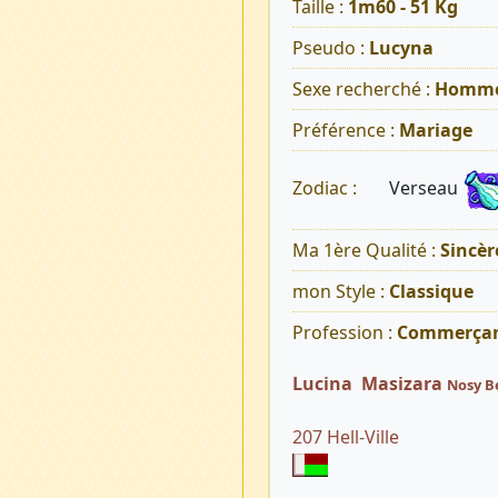
Taille :
1m60 - 51 Kg
Pseudo :
Lucyna
Sexe recherché :
Homm
Préférence :
Mariage
Verseau
Zodiac :
Ma 1ère Qualité :
Sincèr
mon Style :
Classique
Profession :
Commerça
Lucina Masizara
Nosy B
207 Hell-Ville