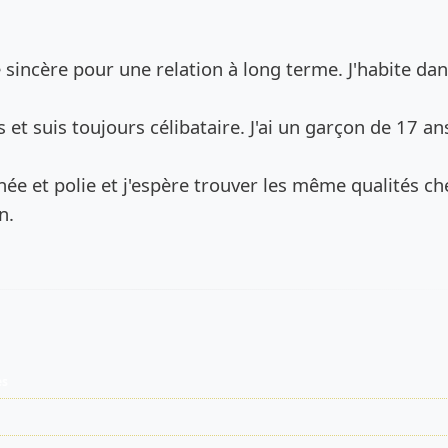
de l’annonce
incère pour une relation à long terme. J'habite dan
s et suis toujours célibataire. J'ai un garçon de 17 an
née et polie et j'espère trouver les même qualités ch
n.
es