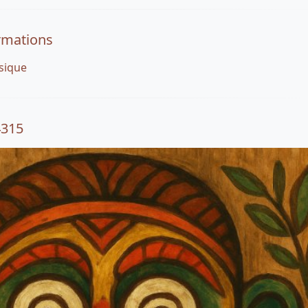
rmations
sique
4315