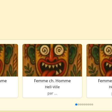
mme
Femme ch. Homme
Femme
Hell-Ville
He
par ...