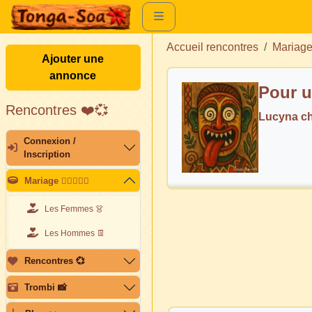
Accueil rencontres
Mariag
Ajouter une
annonce
Pour u
Rencontres ❤️💞
Lucyna c
Connexion /
Inscription
Mariage 👩🏽‍❤️‍👨🏽
Les Femmes 👗
Les Hommes 👖
Rencontres 💞
Trombi 📸