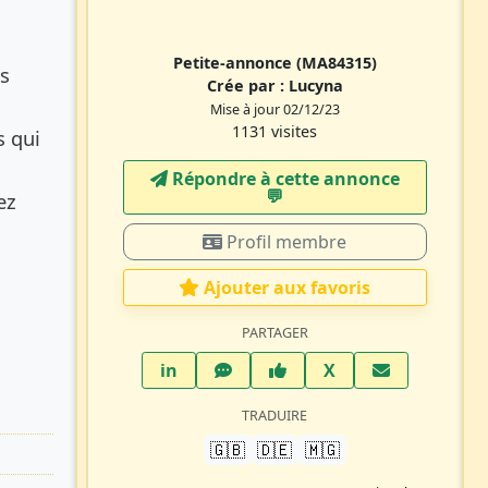
Petite-annonce
(MA84315)
s
Crée par :
Lucyna
Mise à jour 02/12/23
1131 visites
s qui
Répondre à cette annonce
💬​
ez
Profil membre
Ajouter aux favoris
PARTAGER
LinkedIn
WhatsApp
Facebook
Twitter X
in
X
TRADUIRE
🇬🇧
🇩🇪
🇲🇬