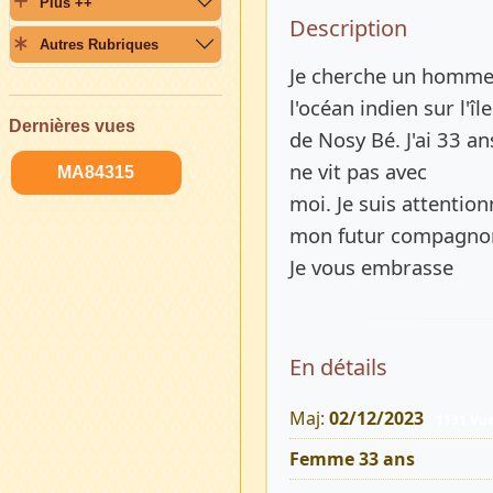
Plus ++
Description 
Description
Autres Rubriques
Je cherche un homme s
l'océan indien sur l'île
Dernières vues
de Nosy Bé. J'ai 33 an
ne vit pas avec
MA84315
moi. Je suis attention
mon futur compagno
Je vous embrasse
En détails
Maj:
02/12/2023
1131 Vu
Femme 33 ans