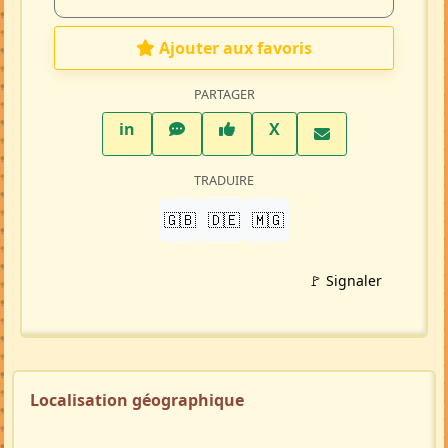
Mise à jour 15/07/26
1301 visites
Répondre à cette annonce 💬​
Profil membre
Ajouter aux favoris
PARTAGER
LinkedIn
WhatsApp
Facebook
Twitter X
in
X
TRADUIRE
🇬🇧
🇩🇪
🇲🇬
🚩 Signaler