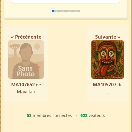
Femme ch. Homme
Fianarantsoa
par ...
« Précédente
Suivante »
MA107652
MA105707
de
de
Mavillah
...