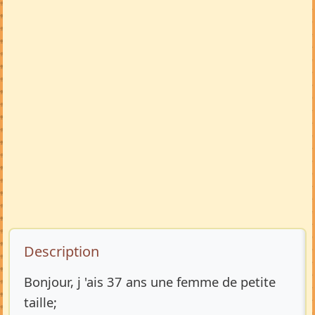
Description de l’annonce
Description
Bonjour, j 'ais 37 ans une femme de petite
taille;