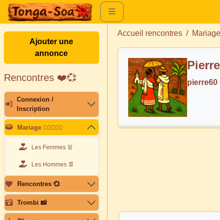
Accueil rencontres
Mariag
Ajouter une
annonce
Pierre
Rencontres ❤️💞
pierre60
Connexion /
Inscription
Mariage 👩🏽‍❤️‍👨🏽
Les Femmes 👗
Les Hommes 👖
Rencontres 💞
Trombi 📸