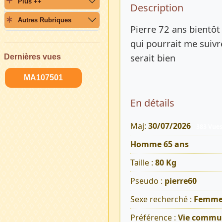
Plus ++
Description 
Description
Autres Rubriques
Pierre 72 ans bientô
qui pourrait me suiv
serait bien
Dernières vues
MA107501
En détails
Maj:
30/07/2026
383 Vue
Homme 65 ans
Taille :
80 Kg
Pseudo :
pierre60
Sexe recherché :
Femm
Préférence :
Vie commu