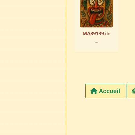
MA89139
de
...
Accueil