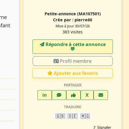
Petite-annonce
(MA107501)
mme
Crée par :
pierre60
fant
Mise à jour 30/07/26
383 visites
Répondre à cette annonce
💬​
Profil membre
Ajouter aux favoris
PARTAGER
LinkedIn
WhatsApp
Facebook
Twitter X
in
X
TRADUIRE
🇬🇧
🇩🇪
🇲🇬
🚩 Signaler