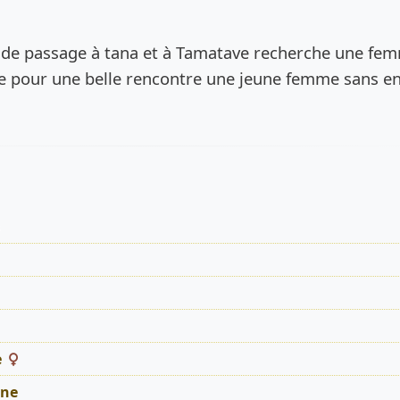
de l’annonce
t de passage à tana et à Tamatave recherche une fe
re pour une belle rencontre une jeune femme sans en
s
e
ne