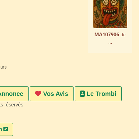
MA107906
de
...
eurs
Annonce
Vos Avis
Le Trombi
ts réservés
on