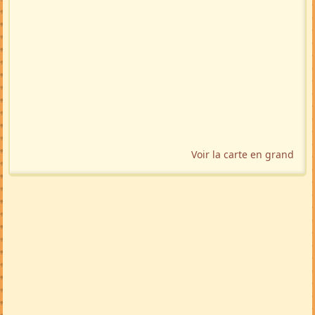
PARTAGER
LinkedIn
WhatsApp
Facebook
Twitter X
in
X
TRADUIRE
🇬🇧
🇩🇪
🇲🇬
🚩 Signaler
Localisation géographique