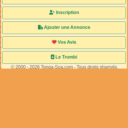
« Précédente
Suivante »
MA107503
MA84721
de
de
...
...
23
membres connectés
•
636
visiteurs
Accueil