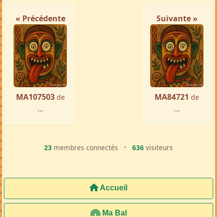
Femme ch. Homme
Nosy Be
par ...