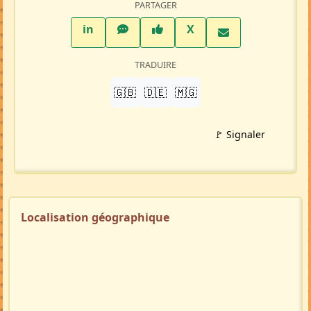
Petite-annonce
(MA103818)
Crée par :
Clara
Mise à jour 08/07/26
1152 visites
Répondre à cette annonce 💬​
Profil membre
Ajouter aux favoris