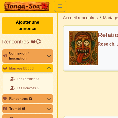
Accueil rencontres
Mariag
Ajouter une
annonce
Relati
Rencontres ❤️💞
Rose ch.
Connexion /
Inscription
Mariage 👩🏽‍❤️‍👨🏽
Les Femmes 👗
Les Hommes 👖
Rencontres 💞
Trombi 📸