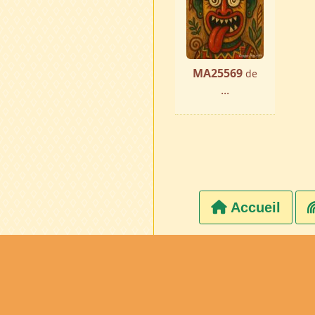
MA25569
de
...
Accueil