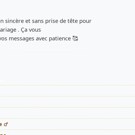
de l’annonce
on sincère et sans prise de tête pour
riage . Ça vous
s vos messages avec patience 🥰
es
e