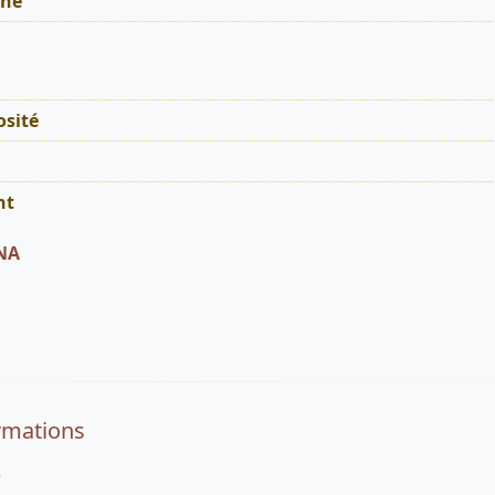
ne
sité
nt
INA
rmations
e