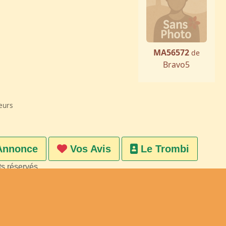
MA56572
de
Bravo5
eurs
Annonce
Vos Avis
Le Trombi
ts réservés
on