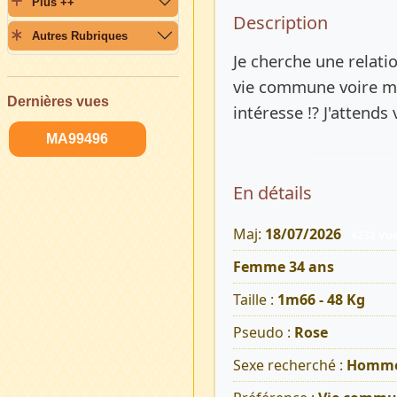
Plus ++
Description 
Description
Autres Rubriques
Je cherche une relati
vie commune voire ma
Dernières vues
intéresse !? J'attend
MA99496
En détails
Maj:
18/07/2026
4232 Vu
Femme 34 ans
Taille :
1m66 - 48 Kg
Pseudo :
Rose
Sexe recherché :
Homm