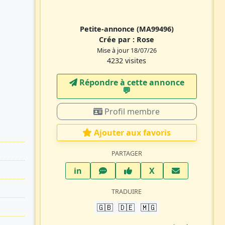
Petite-annonce
(MA99496)
Crée par :
Rose
Mise à jour 18/07/26
4232 visites
Répondre à cette annonce
💬​
Profil membre
Ajouter aux favoris
PARTAGER
LinkedIn
WhatsApp
Facebook
Twitter X
in
X
TRADUIRE
🇬🇧
🇩🇪
🇲🇬