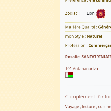
Préférence :
Vie commu
Lion
Zodiac :
Ma 1ère Qualité :
Généro
mon Style :
Naturel
Profession :
Commerça
Rosalie SANTATRINIA
101 Antananarivo
Complément d’info
Voyage , lecture , cuisin