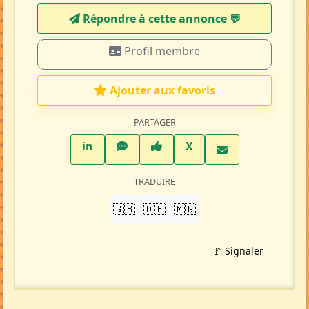
Répondre à cette annonce 💬​
Profil membre
Ajouter aux favoris
PARTAGER
LinkedIn
WhatsApp
Facebook
Twitter X
in
X
TRADUIRE
🇬🇧
🇩🇪
🇲🇬
🚩 Signaler