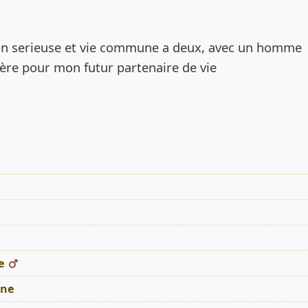
de l’annonce
ion serieuse et vie commune a deux, avec un homme
cère pour mon futur partenaire de vie
s
e
ne