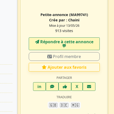
Petite-annonce
(MA99741)
Crée par :
Chaini
Mise à jour 13/05/26
913 visites
Répondre à cette annonce
💬​
Profil membre
Ajouter aux favoris
PARTAGER
LinkedIn
WhatsApp
Facebook
Twitter X
in
X
TRADUIRE
🇬🇧
🇩🇪
🇲🇬