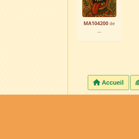
MA104200
de
...
Accueil