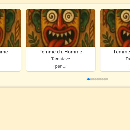
mme
Femme ch. Homme
Femme
Tamatave
T
par ...