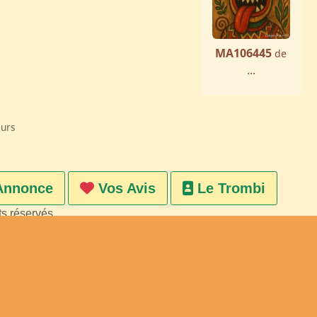
MA106445
de
...
eurs
Annonce
Vos Avis
Le Trombi
ts réservés
on