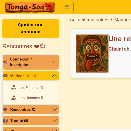
Accueil rencontres
Mariag
Ajouter une
annonce
Une re
Rencontres ❤️💞
Chaini ch
Connexion /
Inscription
Mariage 👩🏽‍❤️‍👨🏽
Les Femmes 👗
Les Hommes 👖
Rencontres 💞
Trombi 📸