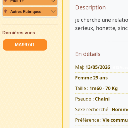
Plus ++
Description 
Description
Autres Rubriques
je cherche une relat
serieux, honette, sin
Dernières vues
MA99741
En détails
Maj:
13/05/2026
913 Vue
Femme 29 ans
Taille :
1m60 - 70 Kg
Pseudo :
Chaini
Sexe recherché :
Homm
Préférence :
Vie commu