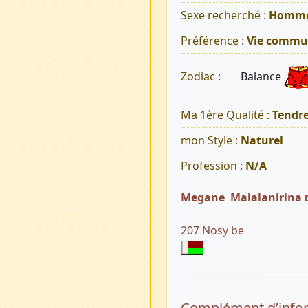
Sexe recherché :
Homm
Préférence :
Vie commu
Balance
Zodiac :
Ma 1ère Qualité :
Tendr
mon Style :
Naturel
Profession :
N/A
Megane Malalanirina
207 Nosy be
Complément d’info