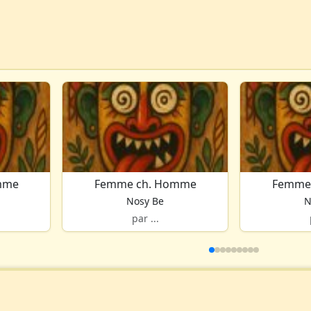
mme
Femme ch. Homme
Femme
Nosy Be
N
par ...