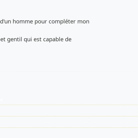
de l’annonce
he d'un homme pour compléter mon
 gentil qui est capable de
es