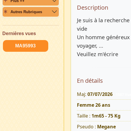
Plus ++
Description 
Description
Autres Rubriques
Je suis à la recherc
vide
Dernières vues
Un homme généreux et
voyager, ...
MA95993
Veuillez m'écrire
En détails
Maj:
07/07/2026
1587 Vu
Femme 26 ans
Taille :
1m65 - 75 Kg
Pseudo :
Megane