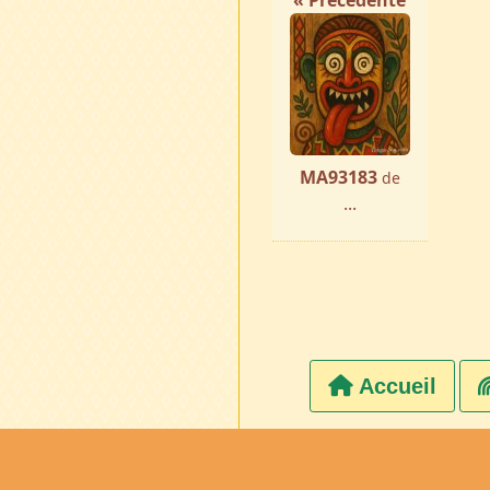
« Précédente
MA93183
de
...
Accueil