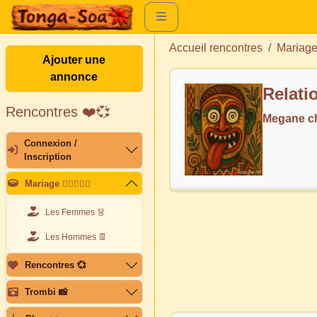
Accueil rencontres
Mariag
Ajouter une
annonce
Relati
Rencontres ❤️💞
Megane c
Connexion /
Inscription
Mariage 👩🏽‍❤️‍👨🏽
Les Femmes 👗
Les Hommes 👖
Rencontres 💞
Trombi 📸