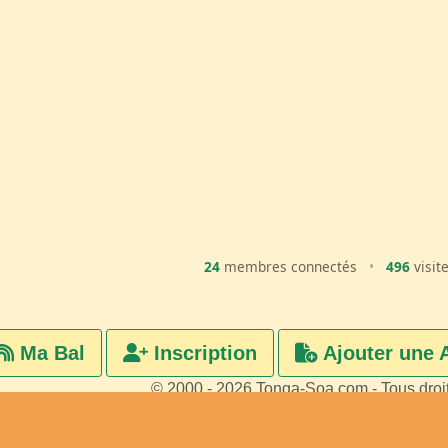
24
membres connectés
•
496
visit
Ma Bal
Inscription
Ajouter une 
© 2000 - 2026 Tonga-Soa.com - Tous droi