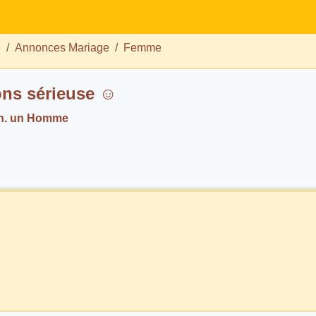
e
Annonces Mariage
Femme
ons sérieuse ☺️
h. un Homme