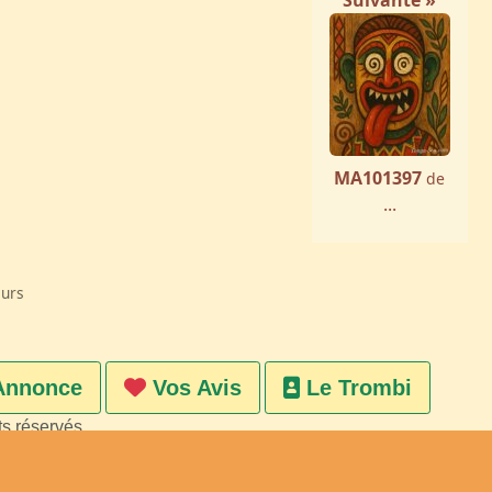
Suivante »
MA101397
de
...
eurs
Annonce
Vos Avis
Le Trombi
ts réservés