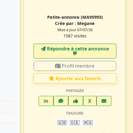
Petite-annonce
(MA95993)
Crée par :
Megane
Mise à jour 07/07/26
1587 visites
Répondre à cette annonce
💬​
Profil membre
Ajouter aux favoris
PARTAGER
LinkedIn
WhatsApp
Facebook
Twitter X
in
X
TRADUIRE
🇬🇧
🇩🇪
🇲🇬