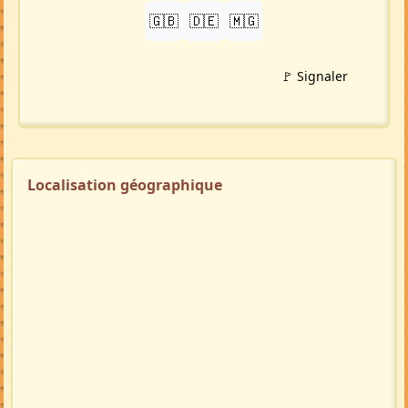
🇬🇧
🇩🇪
🇲🇬
🚩 Signaler
Localisation géographique