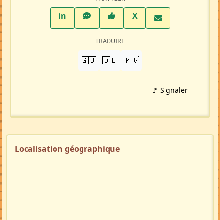
LinkedIn
WhatsApp
Facebook
Twitter X
in
X
TRADUIRE
🇬🇧
🇩🇪
🇲🇬
🚩 Signaler
Localisation géographique