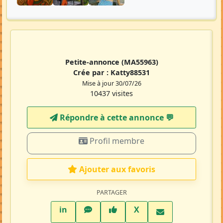
Petite-annonce
(MA55963)
Crée par :
Katty88531
Mise à jour 30/07/26
10437 visites
Répondre à cette annonce 💬​
Profil membre
Ajouter aux favoris
PARTAGER
LinkedIn
WhatsApp
Facebook
Twitter X
in
X