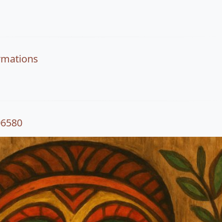
rmations
06580