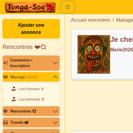
Accueil rencontres
Mariag
Ajouter une
annonce
Je ch
Rencontres ❤️💞
Marie202
Connexion /
Inscription
Mariage 👩🏽‍❤️‍👨🏽
Les Femmes 👗
Les Hommes 👖
Rencontres 💞
Trombi 📸