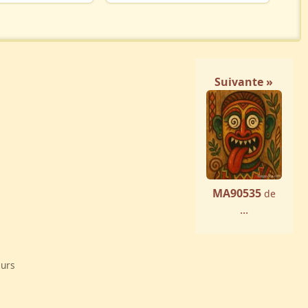
Suivante »
MA90535
de
...
eurs