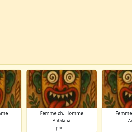
mme
Femme ch. Homme
Femme
Antalaha
A
par ...