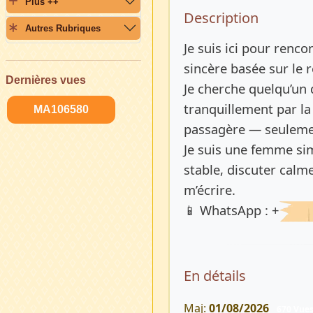
Plus ++
Description 
Description
Autres Rubriques
Je suis ici pour renc
sincère basée sur le 
Dernières vues
Je cherche quelqu’un 
tranquillement par la
MA106580
passagère — seulemen
Je suis une femme sim
stable, discuter calm
m’écrire.
📱 WhatsApp : +
En détails
Maj:
01/08/2026
670 Vue