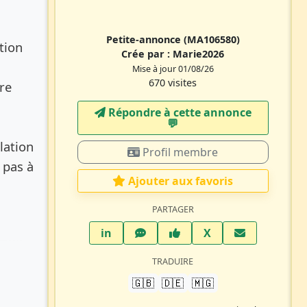
Petite-annonce
(MA106580)
tion
Crée par :
Marie2026
Mise à jour 01/08/26
670 visites
re
Répondre à cette annonce
💬​
lation
Profil membre
 pas à
Ajouter aux favoris
PARTAGER
LinkedIn
WhatsApp
Facebook
Twitter X
in
X
TRADUIRE
🇬🇧
🇩🇪
🇲🇬