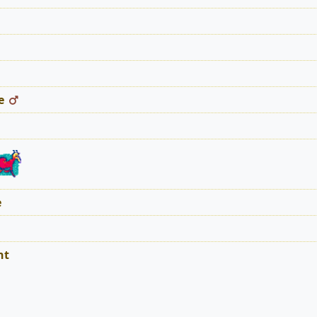
e
e
nt