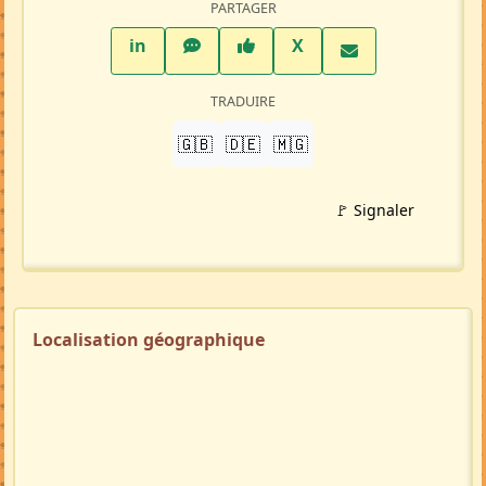
PARTAGER
LinkedIn
WhatsApp
Facebook
Twitter X
in
X
TRADUIRE
🇬🇧
🇩🇪
🇲🇬
🚩 Signaler
Localisation géographique