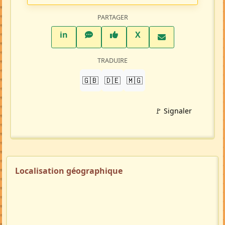
PARTAGER
LinkedIn
WhatsApp
Facebook
Twitter X
in
X
TRADUIRE
🇬🇧
🇩🇪
🇲🇬
🚩 Signaler
Localisation géographique