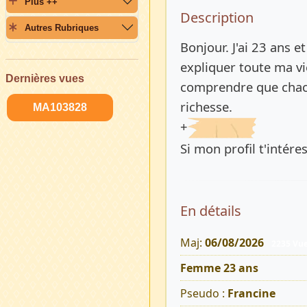
Plus ++
Description 
Description
Autres Rubriques
Bonjour. J'ai 23 ans et
expliquer toute ma vi
Dernières vues
comprendre que chacun
richesse.
MA103828
+
Si mon profil t'intére
En détails
Maj:
06/08/2026
2235 Vu
Femme 23 ans
Pseudo :
Francine