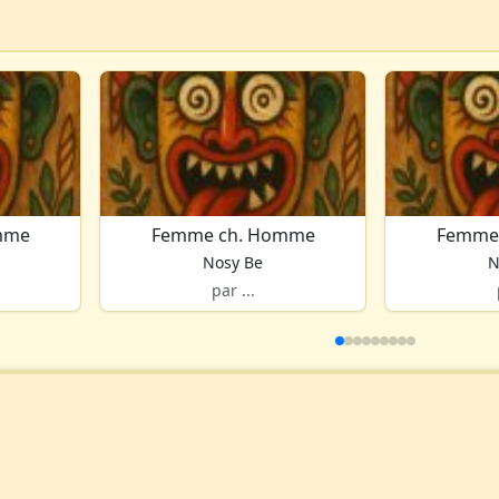
mme
Femme ch. Homme
Femme
Nosy Be
N
par ...