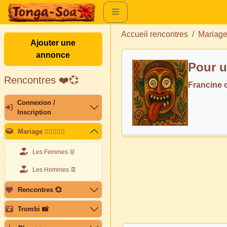
Accueil rencontres
Mariag
Ajouter une
annonce
Pour u
Rencontres ❤️💞
Francine
Connexion /
Inscription
Mariage 👩🏽‍❤️‍👨🏽
Les Femmes 👗
Les Hommes 👖
Rencontres 💞
Trombi 📸