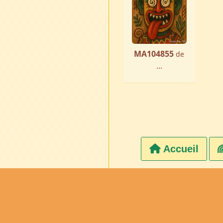
MA104855
de
...
Accueil