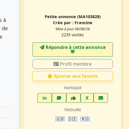
Petite-annonce
(MA103828)
s à
Crée par :
Francine
e de
Mise à jour 06/08/26
2235 visites
e
Répondre à cette annonce
💬​
Profil membre
Ajouter aux favoris
PARTAGER
LinkedIn
WhatsApp
Facebook
Twitter X
in
X
TRADUIRE
🇬🇧
🇩🇪
🇲🇬