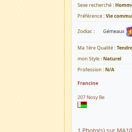
Sexe recherché :
Homm
Préférence :
Vie commu
Gémeaux
Zodiac :
Ma 1ère Qualité :
Tendr
mon Style :
Naturel
Profession :
N/A
Francine
207 Nosy Be
1 Photo(s) sur MA1