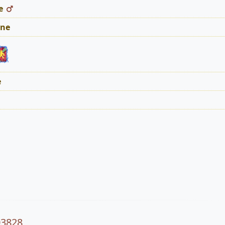
e
ne
e
03828