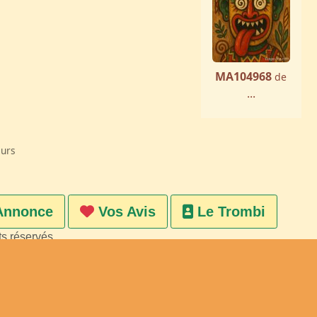
MA104968
de
...
eurs
Annonce
Vos Avis
Le Trombi
ts réservés
on