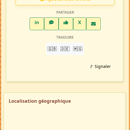
PARTAGER
LinkedIn
WhatsApp
Facebook
Twitter X
in
X
TRADUIRE
🇬🇧
🇩🇪
🇲🇬
🚩 Signaler
Localisation géographique