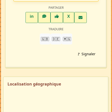
PARTAGER
LinkedIn
WhatsApp
Facebook
Twitter X
in
X
TRADUIRE
🇬🇧
🇩🇪
🇲🇬
🚩 Signaler
Localisation géographique