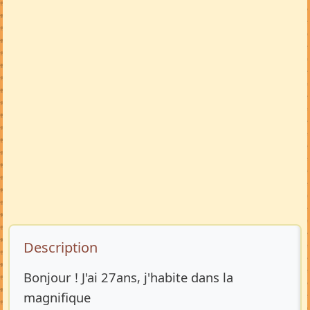
Description de l’annonce
Description
Bonjour ! J'ai 27ans, j'habite dans la
magnifique