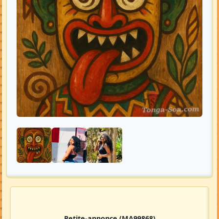
Petite-annonce
(MA99868)