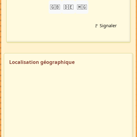
🇬🇧
🇩🇪
🇲🇬
🚩 Signaler
Localisation géographique