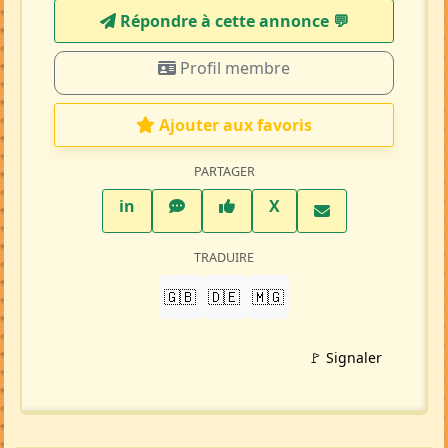
Répondre à cette annonce 💬​
Profil membre
Ajouter aux favoris
PARTAGER
LinkedIn
WhatsApp
Facebook
Twitter X
in
X
TRADUIRE
🇬🇧
🇩🇪
🇲🇬
🚩 Signaler