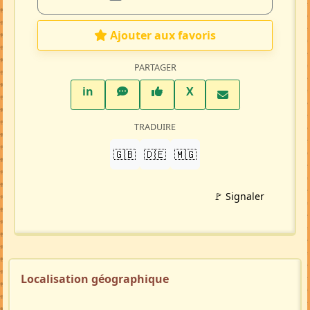
Ajouter aux favoris
PARTAGER
LinkedIn
WhatsApp
Facebook
Twitter X
in
X
TRADUIRE
🇬🇧
🇩🇪
🇲🇬
🚩 Signaler
Localisation géographique