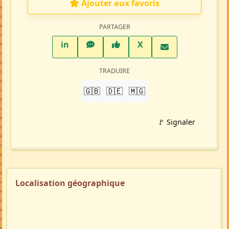
Ajouter aux favoris
PARTAGER
LinkedIn
WhatsApp
Facebook
Twitter X
in
X
TRADUIRE
🇬🇧
🇩🇪
🇲🇬
🚩 Signaler
Localisation géographique