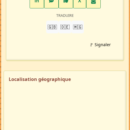
LinkedIn
WhatsApp
Facebook
Twitter X
in
X
TRADUIRE
🇬🇧
🇩🇪
🇲🇬
🚩 Signaler
Localisation géographique